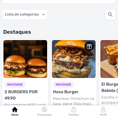
Lista de categorias
Destaques
El Burge
NOVIDADE
NOVIDADE
Bebida 
2 BURGERS POR
Hexa Burger
Individu
Escolha o
49,90
Maionese Chimichurri na
acompan
base, blend 150g (maior
Por somente 49,90 você
batata e 
da casa), creme de
pode escolher 2 burgers
bem gela
mussarela e cebola
deliciosos do nosso
Início
Promoções
Pedidos
Perfil