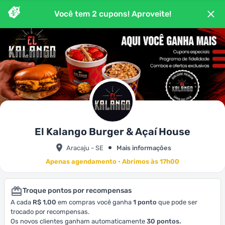
Você tem
2
cupons
! Aproveite!
El Kalango Burger & Açaí House
Aracaju - SE
Mais informações
Apenas agendamento • Abrimos às 17h00
Troque pontos por recompensas
A cada
R$ 1,00
em compras você ganha
1
ponto
que pode ser
trocado por recompensas.
Os novos clientes ganham automaticamente
30
pontos.